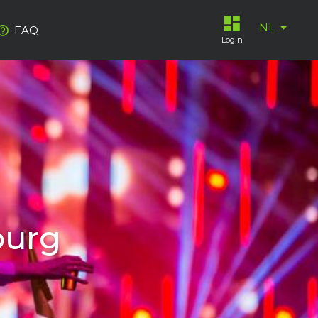
NL
FAQ
Login
ketaanbod
ies...