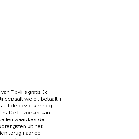
 Tickli is gratis. Je
j bepaalt wie dit betaalt: jij
etaalt de bezoeker nog
ces. De bezoeker kan
stellen waardoor de
pbrengsten uit het
oeien terug naar de