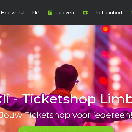
Hoe werkt Tickli?
Tarieven
Ticket aanbod
ns uitgebreide tic
ntieme concerten tot dag attract