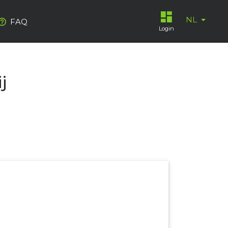
NL
FAQ
Login
j