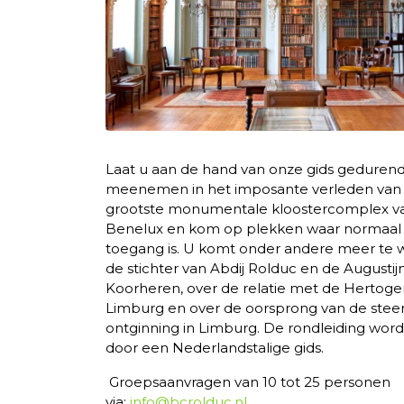
Laat u aan de hand van onze gids gedurend
meenemen in het imposante verleden van
grootste monumentale kloostercomplex v
Benelux en kom op plekken waar normaal
toegang is
. U komt
onder andere meer te 
de stichter van Abdij Rolduc en de Augustij
Koorheren, over de relatie met de Hertoge
Limburg en over de oorsprong van de stee
ontginning in Limburg. De rondleiding word
door een Nederlandstalige gids.
Groepsaanvragen van 10 tot 25 personen
via:
info@bcrolduc.nl