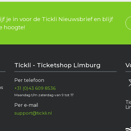
jf je in voor de Tickli Nieuwsbrief en blijf
e hoogte!
Tickli - Ticketshop Limburg
V
Per telefoon
e
ns
+31 (0)43 609 8536
Maandag t/m zaterdag van 9 tot 17
Ti
Per e-mail
L
support@tickli.nl