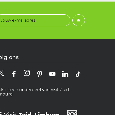
olg ons
ckli is een onderdeel van Visit Zuid-
imburg