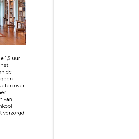
e 1,5 uur
 het
an de
 geen
weten over
ner
n van
nkool
t verzorgd