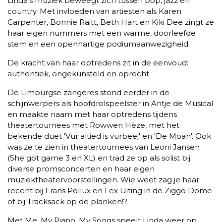
Linda’s muziek beweegt zich tussen pop, jazz en
country. Met invloeden van artiesten als Karen
Carpenter, Bonnie Raitt, Beth Hart en Kiki Dee zingt ze
haar eigen nummers met een warme, doorleefde
stem en een openhartige podiumaanwezigheid.
De kracht van haar optredens zit in de eenvoud:
authentiek, ongekunsteld en oprecht.
De Limburgse zangeres stond eerder in de
schijnwerpers als hoofdrolspeelster in Antje de Musical
en maakte naam met haar optredens tijdens
theatertournees met Rowwen Hèze, met het
bekende duet 'Vur altied is vurbeej' en 'De Moan'. Ook
was ze te zien in theatertournees van Leoni Jansen
(She got game 3 en XL) en trad ze op als solist bij
diverse promsconcerten en haar eigen
muziektheatervoorstellingen. Wie weet zag je haar
recent bij Frans Pollux en Lex Uiting in de Ziggo Dome
of bij Träcksäck op de planken!?
Met Me, My Piano, My Songs speelt Linda weer op