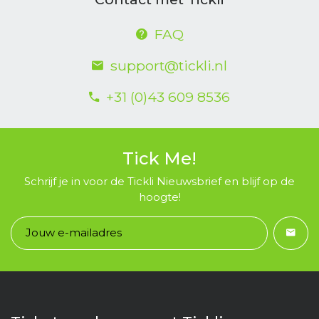
FAQ
support@tickli.nl
+31 (0)43 609 8536
Tick Me!
Schrijf je in voor de Tickli Nieuwsbrief en blijf op de
hoogte!