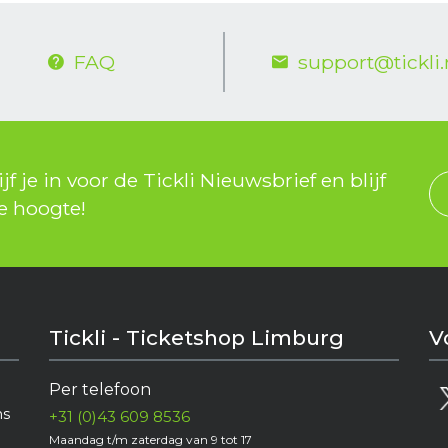
FAQ
support@tickli.
jf je in voor de Tickli Nieuwsbrief en blijf
e hoogte!
Tickli - Ticketshop Limburg
V
Per telefoon
e
ns
+31 (0)43 609 8536
Maandag t/m zaterdag van 9 tot 17