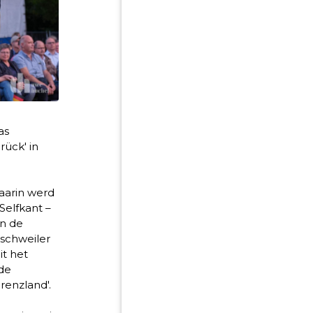
as
rück' in
aarin werd
Selfkant –
in de
Eschweiler
it het
de
renzland'.