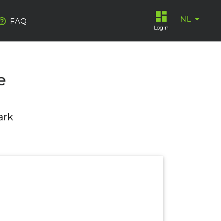
NL
FAQ
Login
e
ark