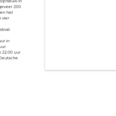
s opnieuw in
ngeveer 200
 en het
 vier
tival.
uur in
uur.
m 22.00 uur
 Deutsche