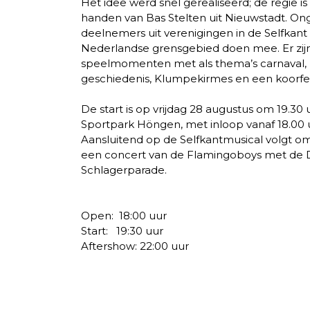
Het idee werd snel gerealiseerd; de regie i
handen van Bas Stelten uit Nieuwstadt. O
deelnemers uit verenigingen in de Selfkant
Nederlandse grensgebied doen mee. Er zijn
speelmomenten met als thema’s carnaval,
geschiedenis, Klumpekirmes en een koorfes
De start is op vrijdag 28 augustus om 19.30 
Sportpark Höngen, met inloop vanaf 18.00 
Aansluitend op de Selfkantmusical volgt o
een concert van de Flamingoboys met de
Schlagerparade.
Open: 18:00 uur
Start: 19:30 uur
Aftershow: 22:00 uur