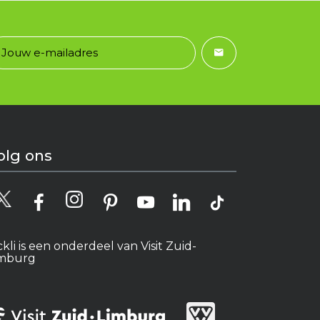
olg ons
ckli is een onderdeel van Visit Zuid-
imburg