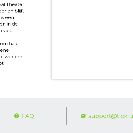
yal Theater
erlen blijft
is een
en in de
 valt.
 om haar
dene
en werden
ot
FAQ
support@tickli.