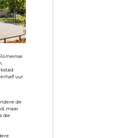
 Romeinse
.
rkstad
erhalf uur
andere de
nd, maar
s die
dere