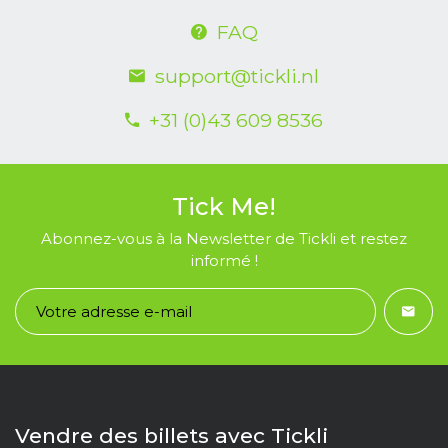
FAQ
support@tickli.nl
+31 (0)43 609 8536
Tick Me!
Abonnez-vous à la Newsletter de Tickli et restez
informé !
Vendre des billets avec Tickli