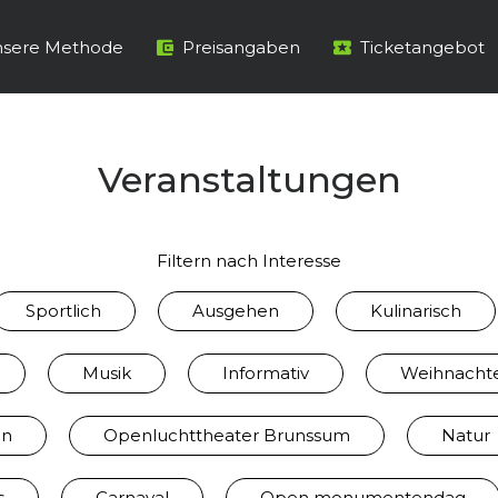
sere Methode
Preisangaben
Ticketangebot
Veranstaltungen
Filtern nach Interesse
Sportlich
Ausgehen
Kulinarisch
Musik
Informativ
Weihnacht
en
Openluchttheater Brunssum
Natur
s
Carnaval
Open monumentendag