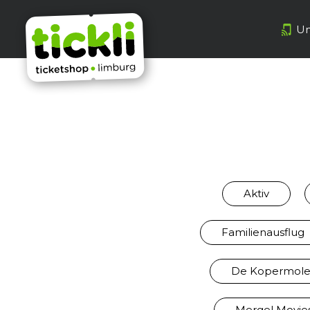
Un
Aktiv
Familienausflug
De Kopermol
Mergel Movie