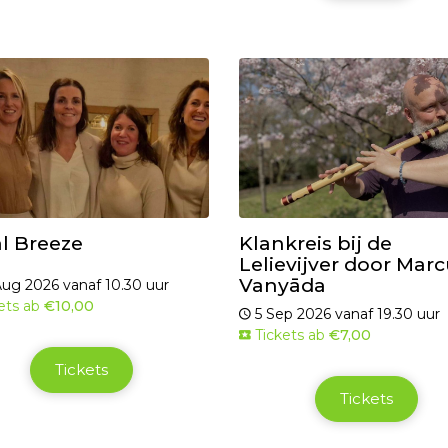
l Breeze
Klankreis bij de
Lelievijver door Mar
Vanyāda
ug 2026 vanaf 10.30 uur
ets ab
€10,00
5 Sep 2026 vanaf 19.30 uur
Tickets ab
€7,00
Tickets
Tickets