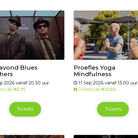
avond Blues
Proefles Yoga
hers
Mindfulness
p 2026 vanaf 20.30 uur
11 Sep 2026 vanaf 13.00 uur
ets ab
€5,75
Tickets ab
€12,50
Tickets
Tickets