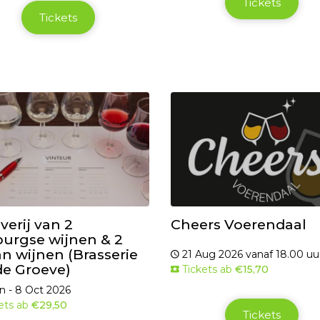
Tickets
Tickets
verij van 2
Cheers Voerendaal
urgse wijnen & 2
n wijnen (Brasserie
21 Aug 2026 vanaf 18.00 uu
de Groeve)
Tickets ab
€15,70
n - 8 Oct 2026
ets ab
€29,50
Tickets