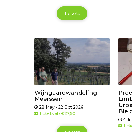
Tickets
Wijngaardwandeling
Proe
Meerssen
Limb
Urba
28 May - 22 Oct 2026
Bie 
Tickets ab
€27,50
4 Ju
Tick