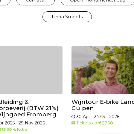
Linda Smeets
leiding &
Wijntour E-bike Lan
proeverij (BTW 21%)
Gulpen
Wijngoed Fromberg
30 Apr - 24 Oct 2026
pr 2025 - 29 Nov 2026
Tickets ab
€27,50
ets ab
€16,63