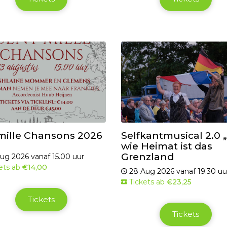
mille Chansons 2026
Selfkantmusical 2.0 
wie Heimat ist das
Grenzland
ug 2026 vanaf 15.00 uur
ets ab
€14,00
28 Aug 2026 vanaf 19.30 uu
Tickets ab
€23,25
Tickets
Tickets