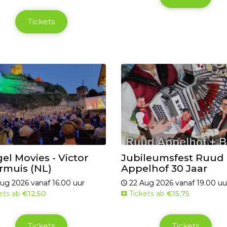
Tickets
el Movies - Victor
Jubileumsfest Ruud
rmuis (NL)
Appelhof 30 Jaar
ug 2026 vanaf 16.00 uur
22 Aug 2026 vanaf 19.00 uu
ets ab
€12,50
Tickets ab
€15,75
Tickets
Tickets