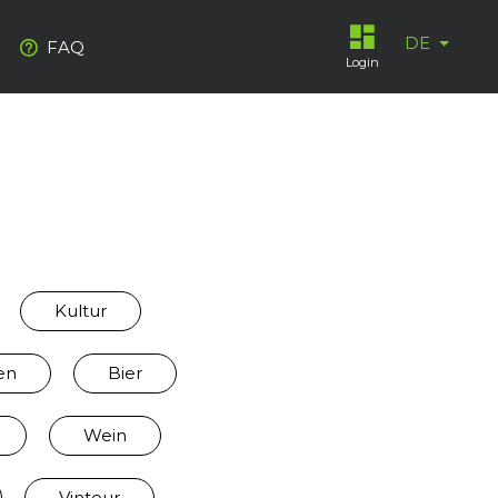
DE
FAQ
Login
Kultur
en
Bier
Wein
Vinteur